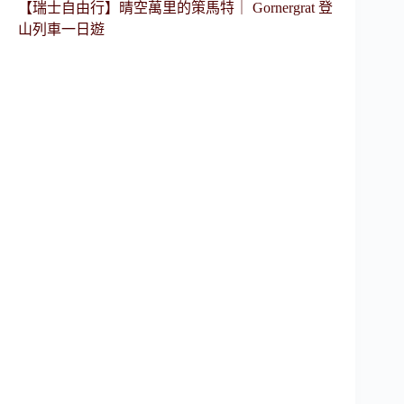
【瑞士自由行】晴空萬里的策馬特｜ Gornergrat 登
山列車一日遊