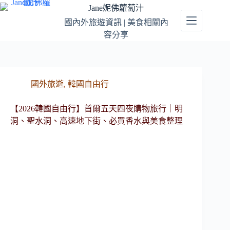
跳
Jane妮佛蘿蔔汁
至
國內外旅遊資訊 | 美食相關內
主
容分享
要
內
容
國外旅遊
,
韓國自由行
【2026韓國自由行】首爾五天四夜購物旅行｜明
洞、聖水洞、高速地下街、必買香水與美食整理