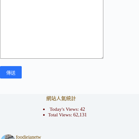
網站人氣統計
42
Today's Views:
62,131
Total Views:
foodiejanetw