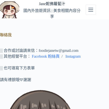
跳
Jane妮佛蘿蔔汁
至
國內外旅遊資訊 | 美食相關內容分
主
享
要
內
容
聯絡我
░ 合作或討論請來信：foodiejanetw@gmail.com
░ 其他經營平台：
F
acebook 粉絲頁
/
Instagram
░ 也可填寫下方表單
請有禮貌哦🩵謝謝