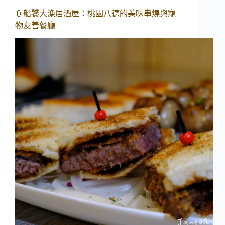
🏮船饕大漁居酒屋：桃園八德的美味串燒與寵
物友善餐廳