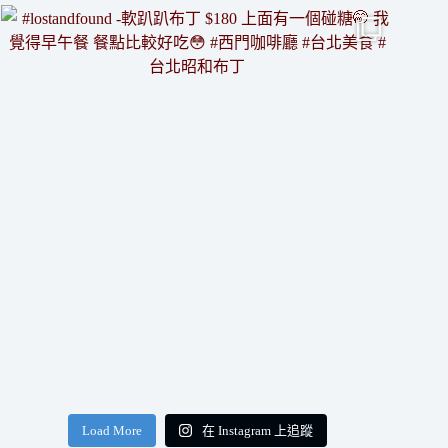
Load More
在 Instagram 上追蹤