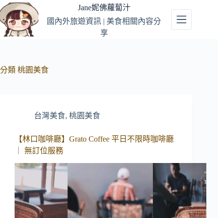
跳
Jane妮佛蘿蔔汁
至
國內外旅遊資訊 | 美食相關內容分
主
享
要
內
容
分類
桃園美食
台灣美食
,
桃園美食
【林口咖啡廳】Grato Coffee 平日不限時咖啡廳
｜ 無訂位服務