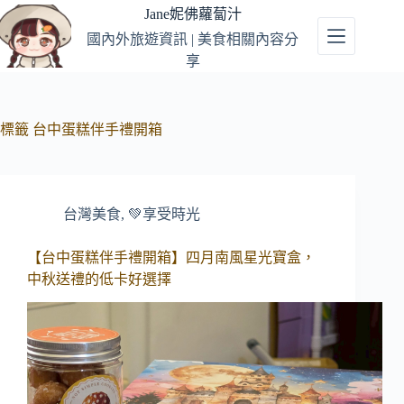
跳
Jane妮佛蘿蔔汁
至
國內外旅遊資訊 | 美食相關內容分
主
享
要
內
容
標籤
台中蛋糕伴手禮開箱
台灣美食
,
💚享受時光
【台中蛋糕伴手禮開箱】四月南風星光寶盒，
中秋送禮的低卡好選擇