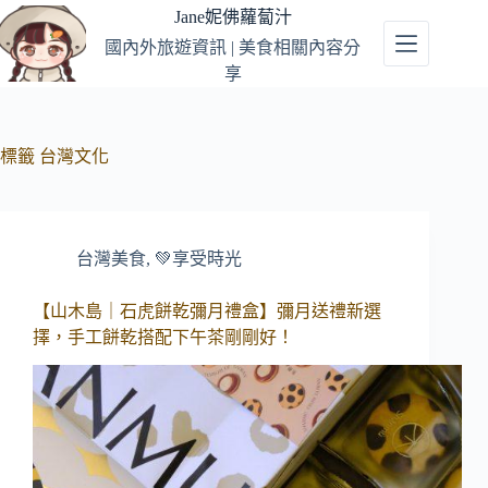
跳
Jane妮佛蘿蔔汁
至
國內外旅遊資訊 | 美食相關內容分
主
享
要
內
容
標籤
台灣文化
台灣美食
,
💚享受時光
【山木島｜石虎餅乾彌月禮盒】彌月送禮新選
擇，手工餅乾搭配下午茶剛剛好！