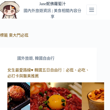
跳
Jane妮佛蘿蔔汁
至
國內外旅遊資訊 | 美食相關內容分
主
享
要
內
容
標籤
東大門必逛
國外旅遊
,
韓國自由行
女生最愛路線♥ 韓國五日自由行：必逛、必吃、
必打卡與醫美推薦