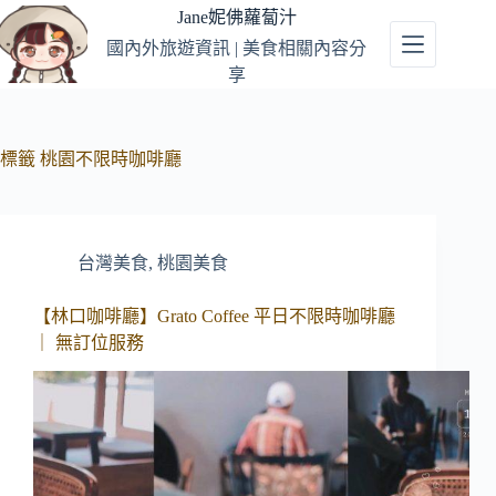
跳
Jane妮佛蘿蔔汁
至
國內外旅遊資訊 | 美食相關內容分
主
享
要
內
容
標籤
桃園不限時咖啡廳
台灣美食
,
桃園美食
【林口咖啡廳】Grato Coffee 平日不限時咖啡廳
｜ 無訂位服務