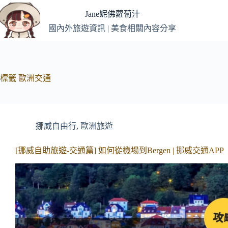
跳
Jane妮佛蘿蔔汁
至
國內外旅遊資訊 | 美食相關內容分享
主
要
內
容
標籤
歐洲交通
挪威自由行
,
歐洲旅遊
[挪威自助旅遊-交通篇] 如何從機場到Bergen | 挪威交通APP