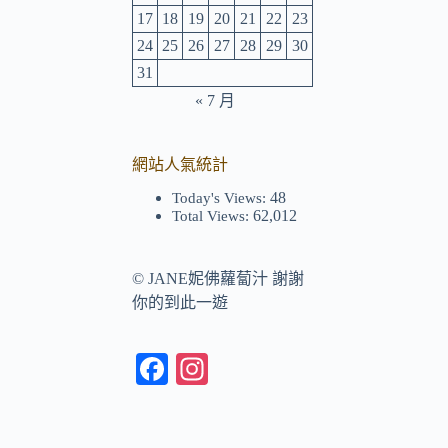
17
18
19
20
21
22
23
24
25
26
27
28
29
30
31
« 7 月
網站人氣統計
48
Today's Views:
62,012
Total Views:
©
JANE妮佛蘿蔔汁
謝謝
你的到此一遊
Fa
In
ce
st
bo
ag