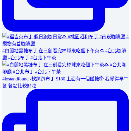
#白蘭地黑糖布丁 在三創看完棒球來吃個下午茶🍮 #台北咖啡
廳 #台北布丁 #台北下午茶
#lostandfound -軟趴趴布丁 $180 上面有一個碰糖🤭 我覺得早午
餐 餐點比較好吃