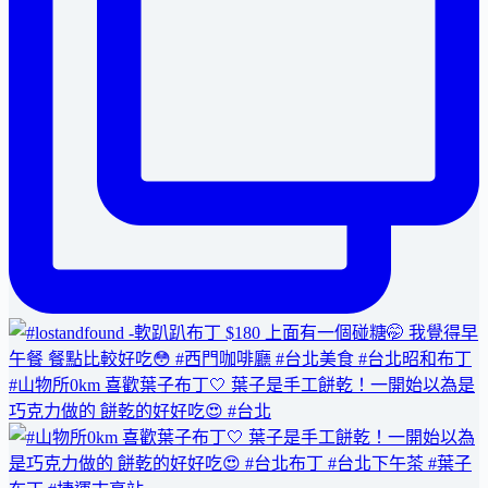
#山物所0km 喜歡葉子布丁🤍 葉子是手工餅乾！一開始以為是
巧克力做的 餅乾的好好吃😍 #台北