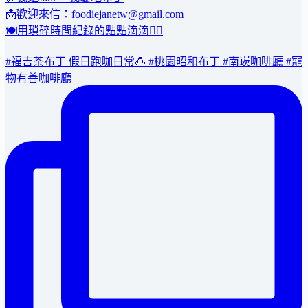
📩歡迎來信：foodiejanetw@gmail.com
🍽用瑣碎時間紀錄的點點滴滴👇🏻
#福吉茶布丁 假日跑咖日常🍮 #桃園昭和布丁 #南崁咖啡廳 #寵
物有善咖啡廳