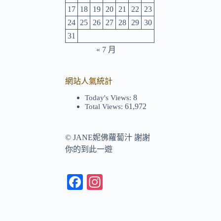
17
18
19
20
21
22
23
24
25
26
27
28
29
30
31
« 7 月
網站人氣統計
8
Today's Views:
61,972
Total Views:
©
JANE妮佛蘿蔔汁
謝謝
你的到此一遊
Fa
In
ce
st
bo
ag