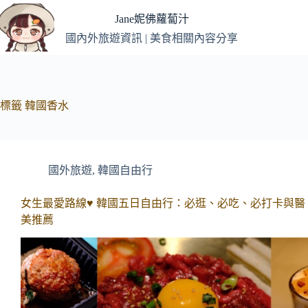
跳
Jane妮佛蘿蔔汁
至
國內外旅遊資訊 | 美食相關內容分享
主
要
內
容
標籤
韓國香水
國外旅遊
,
韓國自由行
女生最愛路線♥ 韓國五日自由行：必逛、必吃、必打卡與醫
美推薦