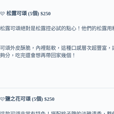
🩷
松露可頌 (5個) $250
松露可頌絕對是松露控必試的點心！他們的松露用
可頌外皮酥脆，內裡鬆軟，這種口感層次超豐富，
夠分，吃完還會想再帶回家幾個！
🩷
鹽之花可頌 (5個) $250
這款可頌非常有特色！搭配桃子鹽的淡雅清香，整