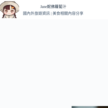
跳
Jane妮佛蘿蔔汁
至
國內外旅遊資訊 | 美食相關內容分享
主
要
內
容