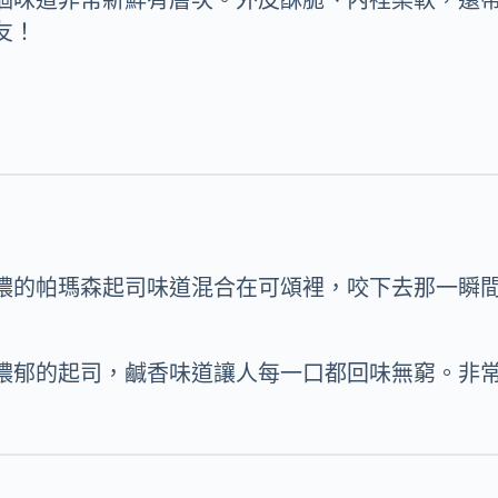
友！
濃的帕瑪森起司味道混合在可頌裡，咬下去那一瞬
濃郁的起司，鹹香味道讓人每一口都回味無窮。非