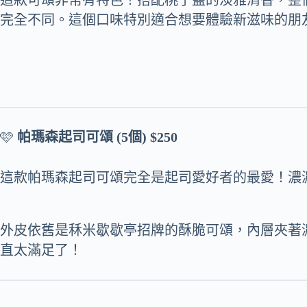
完全不同。這個口味特別適合想要體驗新滋味的朋
🩷
帕瑪森起司可頌 (5個) $250
這款帕瑪森起司可頌完全是起司愛好者的最愛！濃
外皮依舊是秝米歇歇亭招牌的酥脆可頌，內層夾著
直太滿足了！