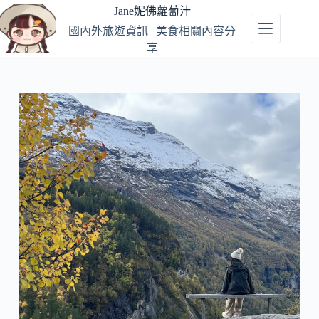
跳
Jane妮佛蘿蔔汁
至
國內外旅遊資訊 | 美食相關內容分
主
享
要
內
容