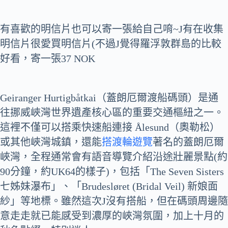
有喜歡的明信片也可以寄一張給自己唷~J有在收集
明信片很愛買明信片(不過J覺得羅浮敦群島的比較
好看，寄一張37 NOK
Geiranger Hurtigbåtkai（蓋朗厄爾渡船碼頭）是通
往挪威峽灣世界遺產核心區的重要交通樞紐之一。
這裡不僅可以搭乘快速船連接 Ålesund（奧勒松）
或其他峽灣城鎮，還能
搭渡輪遊覽
著名的蓋朗厄爾
峽灣，全程通常會有語音導覽介紹沿途壯麗景點(約
90分鐘，約UK64的樣子)，包括「The Seven Sisters
七姊妹瀑布」、「Brudesløret (Bridal Veil) 新娘面
紗」等地標。雖然這次J沒有搭船，但在碼頭周邊隨
意走走就已能感受到濃厚的峽灣氛圍，加上十月的