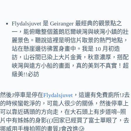
Flydalsjuvet 是 Geiranger 最經典的觀景點之
一，能俯瞰整個蓋朗厄爾峽灣與峽灣小鎮的壯
麗景色。聽說這裡是明信片取景的熱門地點，
站在懸崖邊彷彿置身畫中。我是 10 月初造
訪，山谷間已染上大片金黃，秋意濃厚，搭配
峽灣與遠方小船的畫面，真的美到不真實！超
級美!!必訪
然後J停車是停在
Flydalsjuvet
，這邊有免費廁所!J去
的時候蠻乾淨的，可能人很少的關係，然後停車上
可以靠近碼頭的方向走，在大石頭上有步道唷~照
片中有姊姊的身影((J回家已經買了富士單眼了，去
挪威用手機拍照的畫質J會改進🥲