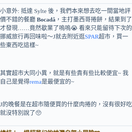
小意外: 抵達 Sylte 後，我們本來想去吃一間當地評
價不錯的餐廳
Bocadå
，主打墨西哥捲餅，結果到了
才發現……竟然歇業了嗚嗚😭 看來只能留待下次的
挪威旅行再回味啦～J就去附近逛
SPAR
超市，買一
些東西吃這樣~
其實超市大同小異，就是有些貴有些比較便宜~ 我
自己是覺得
rema
是最便宜的~
J的晚餐是在超市隨便買的什麼肉捲的，沒有很好吃
就沒特別說了🥺