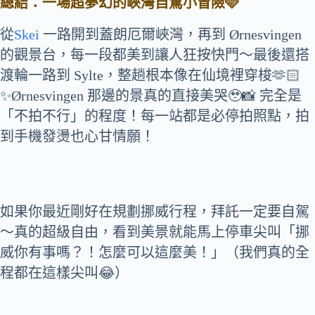
總結：一場超夢幻的峽灣自駕小冒險🩵
從
Skei
一路開到蓋朗厄爾峽灣，再到 Ørnesvingen
的觀景台，每一段都美到讓人狂按快門～最後還搭
渡輪一路到 Sylte，整趟根本像在仙境裡穿梭🫶🏻
✨Ørnesvingen 那邊的景真的直接美哭🥹📸 完全是
「不拍不行」的程度！每一站都是必停拍照點，拍
到手機發燙也心甘情願！
如果你最近剛好在規劃挪威行程，拜託一定要自駕
～真的超級自由，看到美景就能馬上停車尖叫「挪
威你有事嗎？！怎麼可以這麼美！」（我們真的全
程都在這樣尖叫😂）