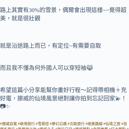
路上其實有30%的雪景，偶爾會出現這樣~~覺得超
美，就是很壯觀
就是沿途路上而已，有定位~有需要自取
而且我不懂為何外國人可以穿短袖😹
希望這篇小分享能幫你畫好行程～記得帶相機＋充
好電，挪威的仙境風景絕對讓你拍到忘記回家💫！
📷✨
#挪威自駕 #峽灣旅行 #雪景控 #夢幻公路 #北歐旅行 #絕美路線 #仙境之旅 #自