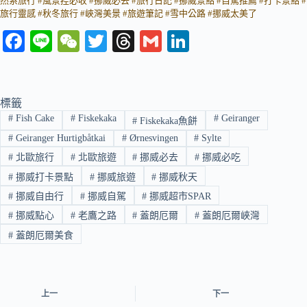
然系旅行 #風景控必收 #挪威必去 #旅行日記 #挪威景點 #自駕推薦 #打卡景點 #
旅行靈感 #秋冬旅行 #峽灣美景 #旅遊筆記 #雪中公路 #挪威太美了
Fa
Li
W
T
T
G
Li
ce
ne
e
wi
hr
m
nk
bo
C
tte
ea
ail
ed
ok
ha
r
ds
In
標籤
#
Fish Cake
#
Fiskekaka
#
Geiranger
#
Fiskekaka魚餅
t
#
Geiranger Hurtigbåtkai
#
Ørnesvingen
#
Sylte
#
北歐旅行
#
北歐旅遊
#
挪威必去
#
挪威必吃
#
挪威打卡景點
#
挪威旅遊
#
挪威秋天
#
挪威自由行
#
挪威自駕
#
挪威超市SPAR
#
挪威點心
#
老鷹之路
#
蓋朗厄爾
#
蓋朗厄爾峽灣
#
蓋朗厄爾美食
上一
下一