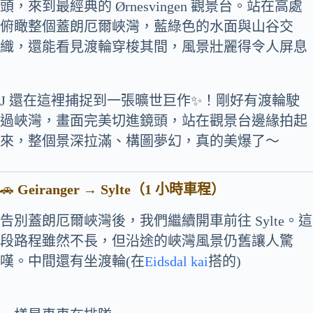
頭，來到最經典的 Ørnesvingen 觀景台。站在高處
俯瞰整個蓋朗厄爾峽灣，藍綠色的水面與山谷交
織，還能看見渡輪穿梭其間，風景壯麗得令人屏息
J 還在這裡捕捉到一張曠世巨作✨！剛好有渡輪駛
過峽灣，畫面完美切進鏡頭，站在觀景台邊緣拍起
來，整個景深拉滿、構圖夢幻，真的美爆了～
🚗
Geiranger → Sylte（1 小時車程）
告別蓋朗厄爾峽灣後，我們繼續開車前往 Sylte。這
段路程雖然不長，但沿途的峽灣風景仍舊讓人驚
嘆。中間還有坐渡輪(在
Eidsdal kai
搭的)