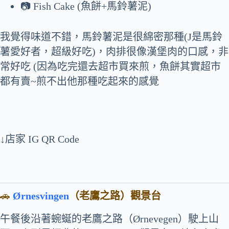
📷 Fish Cake (魚餅+馬鈴薯泥)
我覺得味道不錯，馬鈴薯泥是很綿密那種(J是馬鈴
薯愛好者，超級好吃)，肉排很像漢堡肉的口感，非
常好吃 (因為吃完還去超市買來煎，魚餅其實超市
都有賣~煎不出他那種吃起來的感覺
↓店家 IG QR Code
🚗
Ørnesvingen
（老鷹之路）觀景台
午餐後沿著蜿蜒的老鷹之路（Ørnevegen）駛上山