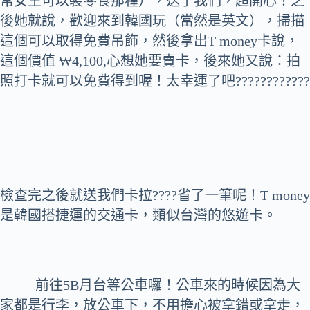
常女生可以裝零食那種），送了我們，超開心！之
後她就說，歡迎來到韓國玩（當然是英文），掃描
這個可以取得免費吊飾，然後拿出T money卡說，
這個價值 ₩4,100,心想她要賣卡，後來她又說：拍
照打卡就可以免費得到喔！太幸運了吧????????????
檢查完之後就送我們卡拉????省了一筆呢！T money
是韓國搭捷運的交通卡，類似台灣的悠遊卡。
前往5B月台等公車囉！公車來的時候因為大
家都是行李，放公車下，不用擔心被拿錯或拿走，