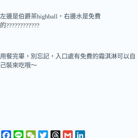
左邊是伯爵茶highball，右邊水是免費
的????????????
用餐完畢，別忘記，入口處有免費的霜淇淋可以自
己裝來吃哦～
Fa
Li
W
T
T
G
Li