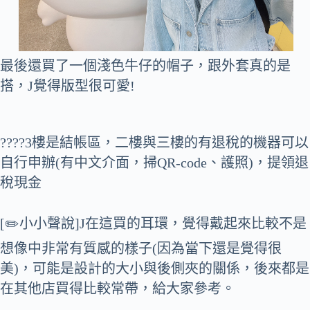
最後還買了一個淺色牛仔的帽子，跟外套真的是
搭，J覺得版型很可愛!
????3樓是結帳區，二樓與三樓的有退稅的機器可以
自行申辦(有中文介面，掃QR-code、護照)，提領退
稅現金
[✏️小小聲說]J在這買的耳環，覺得戴起來比較不是
想像中非常有質感的樣子(因為當下還是覺得很
美)，可能是設計的大小與後側夾的關係，後來都是
在其他店買得比較常帶，給大家參考。