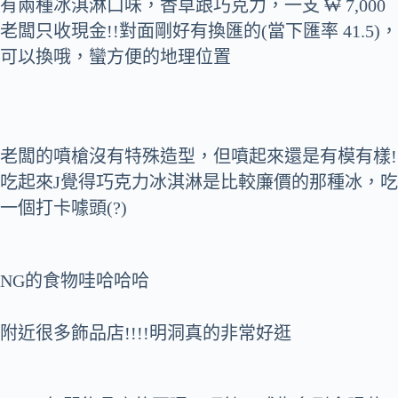
有兩種冰淇淋口味，香草跟巧克力，一支 ₩ 7,000
老闆只收現金!!對面剛好有換匯的(當下匯率 41.5)，
可以換哦，蠻方便的地理位置
老闆的噴槍沒有特殊造型，但噴起來還是有模有樣!
吃起來J覺得巧克力冰淇淋是比較廉價的那種冰，吃
一個打卡噱頭(?)
NG的食物哇哈哈哈
附近很多飾品店!!!!明洞真的非常好逛