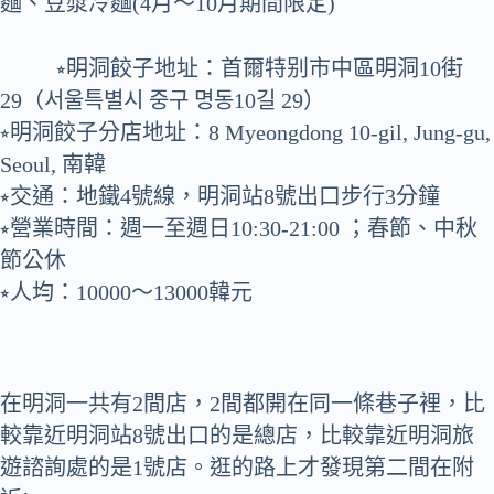
麵、豆漿冷麵(4月～10月期間限定)
⭒明洞餃子地址：首爾特别市中區明洞10街
29（서울특별시 중구 명동10길 29）
⭒明洞餃子分店地址：8 Myeongdong 10-gil, Jung-gu,
Seoul, 南韓
⭒交通：地鐵4號線，明洞站8號出口步行3分鐘
⭒營業時間：週一至週日10:30-21:00 ；春節、中秋
節公休
⭒人均：10000～13000韓元
在明洞一共有2間店，2間都開在同一條巷子裡，比
較靠近明洞站8號出口的是總店，比較靠近明洞旅
遊諮詢處的是1號店。逛的路上才發現第二間在附