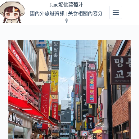
跳
Jane妮佛蘿蔔汁
至
國內外旅遊資訊 | 美食相關內容分
主
享
要
內
容