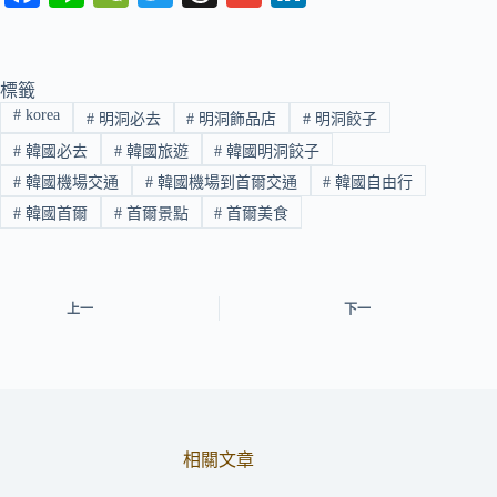
ce
ne
e
wi
hr
m
nk
bo
C
tte
ea
ail
ed
ok
ha
r
ds
In
標籤
#
korea
#
明洞必去
#
明洞飾品店
#
明洞餃子
t
#
韓國必去
#
韓國旅遊
#
韓國明洞餃子
#
韓國機場交通
#
韓國機場到首爾交通
#
韓國自由行
#
韓國首爾
#
首爾景點
#
首爾美食
上一
下一
相關文章