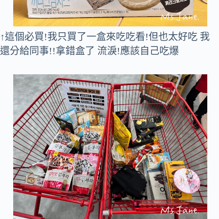
↑這個必買!我只買了一盒來吃吃看!但也太好吃 我
還分給同事!!拿錯盒了 流淚!應該自己吃爆