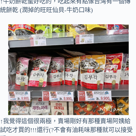
↑牛奶餅乾蠻好吃的，吃起來有點像台灣有一個傳
統餅乾 (潤掉的旺旺仙貝-牛奶口味)
↑我覺得這個很兩極，賣場剛好有那種賣場阿姨給
試吃才買的!!!還行(?不會有油耗味那種就可以接受