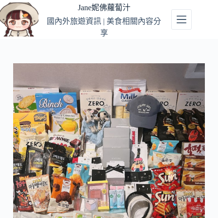
跳
Jane妮佛蘿蔔汁
至
國內外旅遊資訊 | 美食相關內容分
主
享
要
內
容