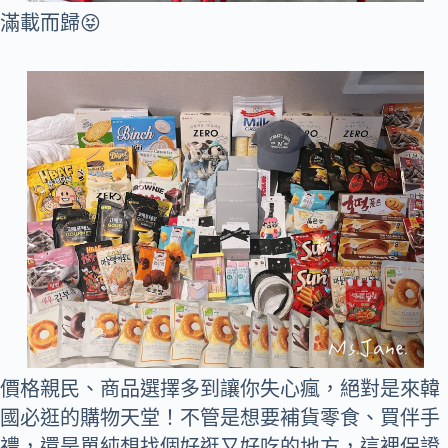
滿載而歸😝
價格親民、商品選擇多到讓你失心瘋，絕對是來韓
國必逛的購物天堂！不管是想要補貨零食、買伴手
禮，還是單純想找個好逛又好吃的地方，這裡保證