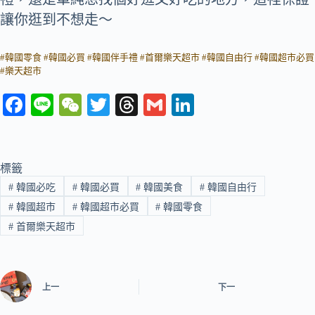
讓你逛到不想走～
#韓國零食 #韓國必買 #韓國伴手禮 #首爾樂天超市 #韓國自由行 #韓國超市必買
#樂天超市
Fa
Li
W
T
T
G
Li
ce
ne
e
wi
hr
m
nk
bo
C
tte
ea
ail
ed
ok
ha
r
ds
In
標籤
#
韓國必吃
#
韓國必買
#
韓國美食
#
韓國自由行
t
#
韓國超市
#
韓國超市必買
#
韓國零食
#
首爾樂天超市
上一
下一