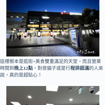
這裡根本是逛街+美食雙重滿足的天堂，而且營業
時間到
晚上12點
，對夜貓子或是行
程排超滿
的人來
說，真的是超貼心！