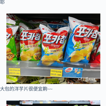
耶
大包的洋芋片很便宜齁~~