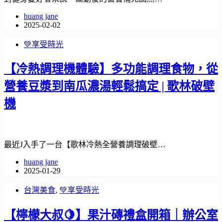
huang jane
2025-02-02
💚享受時光
【冷熱調理機體驗】多功能調理食物，從
營養豆漿到南瓜濃湯輕鬆搞定 | 歌林破壁
機
最近J入手了一台【歌林冷熱全營養調理破壁…
huang jane
2025-01-29
台灣美食
,
💚享受時光
【檸檬大叔🍋】果汁磚禮盒開箱｜辦公室