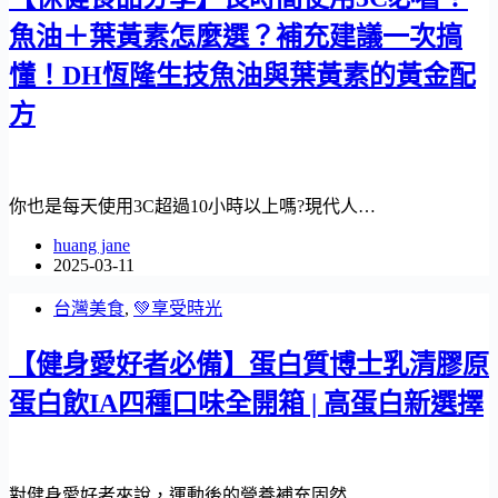
魚油＋葉黃素怎麼選？補充建議一次搞
懂！DH恆隆生技魚油與葉黃素的黃金配
方
你也是每天使用3C超過10小時以上嗎?現代人…
huang jane
2025-03-11
台灣美食
,
💚享受時光
【健身愛好者必備】蛋白質博士乳清膠原
蛋白飲IA四種口味全開箱 | 高蛋白新選擇
對健身愛好者來說，運動後的營養補充固然…