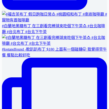
#白蘭地黑糖布丁 在三創看完棒球來吃個下午茶🍮 #台北咖啡
廳 #台北布丁 #台北下午茶
#lostandfound -軟趴趴布丁 $180 上面有一個碰糖🤭 我覺得早午
餐 餐點比較好吃