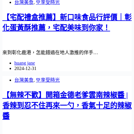
台灣美食
,
💚享受時光
【宅配禮盒推薦】新口味食品行評價｜彰
化蛋黃酥推薦，宅配美味到你家！
來到彰化鹿港，怎能錯過在地人激推的伴手…
huang jane
2024-12-31
台灣美食
,
💚享受時光
【無辣不歡】開箱金德老爹雲南辣椒醬 |
香辣到忍不住再來一勺，香氣十足的辣椒
醬