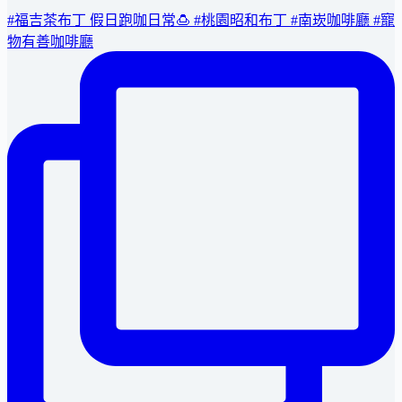
#福吉茶布丁 假日跑咖日常🍮 #桃園昭和布丁 #南崁咖啡廳 #寵
物有善咖啡廳