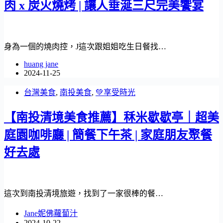
肉 x 炭火燒烤 | 讓人垂涎三尺完美饗宴
身為一個的燒肉控，J這次跟姐姐吃生日餐找…
huang jane
2024-11-25
台灣美食
,
南投美食
,
💚享受時光
【南投清境美食推薦】秝米歇歇亭｜超美
庭園咖啡廳 | 簡餐下午茶 | 家庭朋友聚餐
好去處
這次到南投清境旅遊，找到了一家很棒的餐…
Jane妮佛蘿蔔汁
2024-10-22